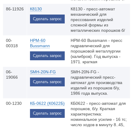
у. Краткое описание:
86-11926
К8130
К8130 - пресс-автомат
номинальное усилие - 100
механический для
тонн; высота засыпки
Сделать запрос
прессования изделий
порошка в матрицу - 0...180
сложной формы из
мм; наибольший путь
металлических порошков б/
прессования - 125 мм;
у. Краткое описание:
наибольший размер
00-
HPM-60
HPM-60 Bussmann - пресс
номинальное усилие - 100
изделия в плане (диаметр
00318
Bussmann
гидравлический для
тонн; ход ползуна - 265 мм;
описанной окружности) -
порошковой металлургии
комплектное состояние.
125 мм; регулируемая
Сделать запрос
(калибров). Год выпуска -
частота ходов - 9…25 мин-1;
1971. краткая
ход ползуна - 220 ±2,2 мм;
характеристика: ход
величина регулировки
06-
SMH-20N-FG
SMH-20N-FG -
поршня: верхнего - 300 мм,
положения пуансона - 180
19066
гидравлический пресс-
нижнего 120 мм, усилие - 60
мм; ход центрального
Сделать запрос
автомат для производства
тонн, габариты
стержня - 120 мм;
изделий из порошков б/у,
1400х1500х3000 мм, масса
комплектное состояние.
1986 года выпуска.
- 5 тонн, мощность - 14кВт.
Номинальное усилие - 20
00-1230
КБ-0622 (К0622Б)
КБ0622 - пресс-автомат для
тс. Работоспособное
порошков, б/у. Краткая
состояние.
Сделать запрос
характеристика:
номинальное усилие - 16 тс;
число ходов в минуту 8..45,
высота засыпания порошка