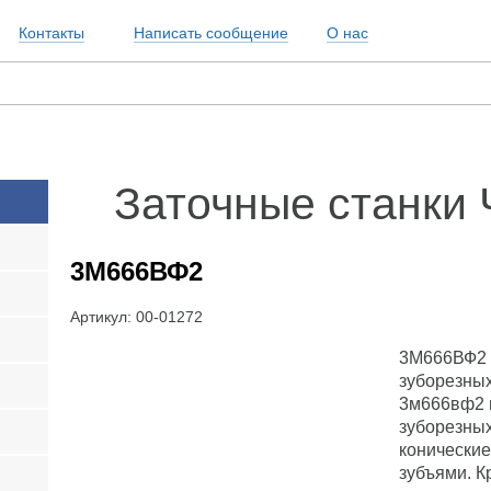
Контакты
Написать сообщение
О нас
Заточные станки
3М666ВФ2
Артикул: 00-01272
3М666ВФ2 -
зуборезных
3м666вф2 
зуборезных
конические
зубъями. К